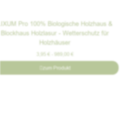
LIXUM Pro 100% Biologische Holzhaus &
Blockhaus Holzlasur - Wetterschutz für
Holzhäuser
3,95
€
-
989,00
€
zum Produkt