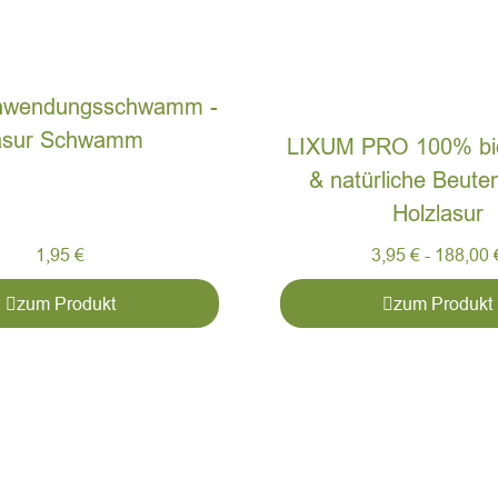
nwendungsschwamm -
asur Schwamm
LIXUM PRO 100% bio
& natürliche Beute
Holzlasur
1,95
€
3,95
€
-
188,00
zum Produkt
zum Produkt