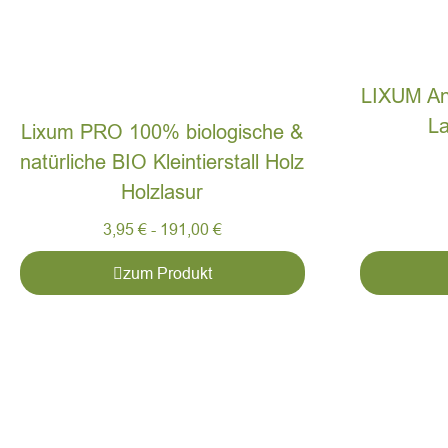
LIXUM A
L
Lixum PRO 100% biologische &
natürliche BIO Kleintierstall Holz
Holzlasur
3,95
€
-
191,00
€
zum Produkt