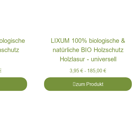
logische
LIXUM 100% biologische &
nschutz
natürliche BIO Holzschutz
Holzlasur - universell
€
3,95
€
-
185,00
€
zum Produkt