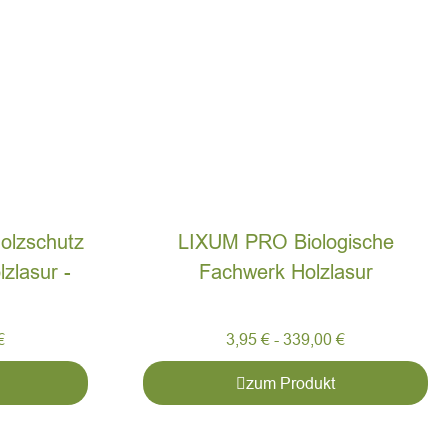
olzschutz
LIXUM PRO Biologische
zlasur -
Fachwerk Holzlasur
€
3,95
€
-
339,00
€
zum Produkt