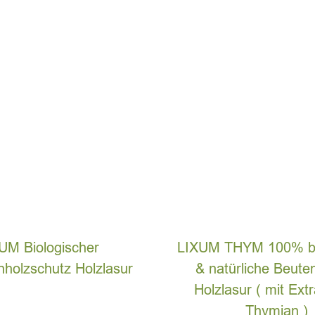
UM Biologischer
LIXUM THYM 100% bi
nholzschutz Holzlasur
& natürliche Beute
Holzlasur ( mit Ext
Thymian )