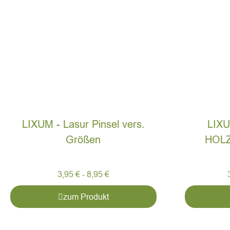
LIXUM - Lasur Pinsel vers.
LIX
Größen
HOLZ
3,95
€
-
8,95
€
zum Produkt