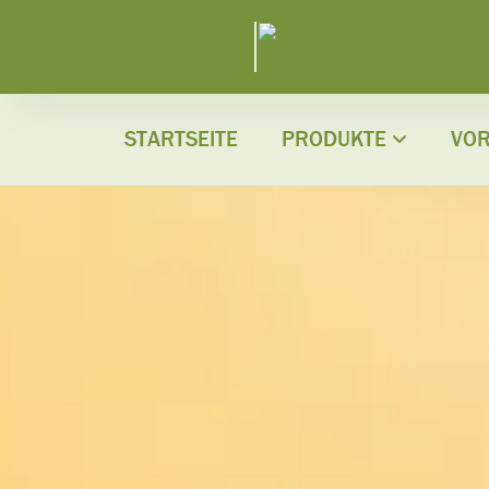
STARTSEITE
PRODUKTE
VOR