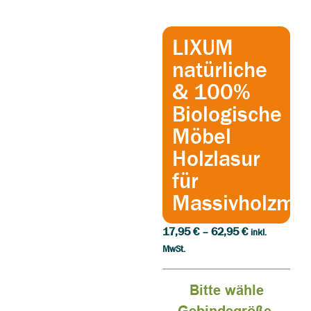
LIXUM
natürliche
& 100%
Biologische
Möbel
Holzlasur
für
Massivholzmö
17,95
€
–
62,95
€
inkl.
MwSt.
Bitte wähle
Gebindegröße,