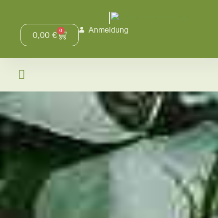
Anmeldung
0
0,00
€