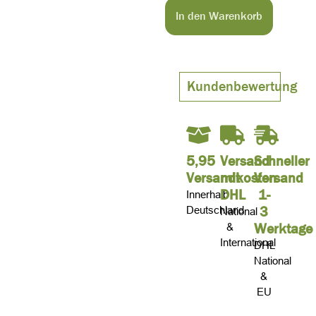
In den Warenkorb
Kundenbewertung
5,95
Versand
Schneller
Versandkosten
mit
Versand
DHL
1-
Innerhalb
3
Deutschland
National
Werktage
&
International
DHL
National
&
EU