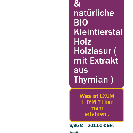
&
natürliche
BIO
Kleintierstall
Holz
Holzlasur (
mit Extrakt
aus
Thymian )
Was ist LXUM
THYM ? Hier
mehr
erfahren .
3,95
€
–
201,00
€
inkl.
MwSt.