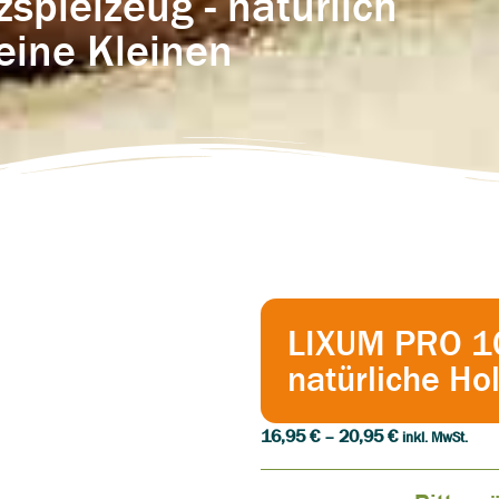
spielzeug - natürlich
eine Kleinen
LIXUM PRO 10
natürliche Ho
16,95
€
–
20,95
€
inkl. MwSt.