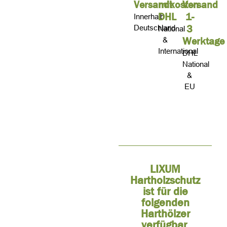
Versandkosten
mit
Versand
DHL
1-
Innerhalb
3
Deutschland
National
Werktage
&
International
DHL
National
&
EU
LIXUM
Hartholzschutz
ist für die
folgenden
Harthölzer
verfügbar.